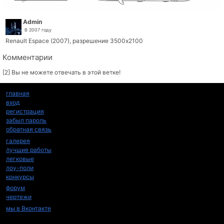
Admin
В 2007 году
Renault Espace (2007), разрешение 3500x2100
Комментарии
[2] Вы не можете отвечать в этой ветке!
главная
вход
регистрация
забыл пароль
обратная связь
галерея
лучшие работы
легковые
лоу-поли
конкурсы
форум
чертежи
мы в Вконтакте