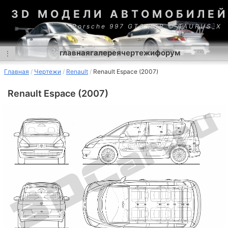
3D МОДЕЛИ АВТОМОБИЛЕЙ
Porsche 997 GT3 RSR © TAURUS_X
главная
галерея
чертежи
форум
⋮
Главная
Чертежи
Renault
Renault Espace (2007)
Renault Espace (2007)