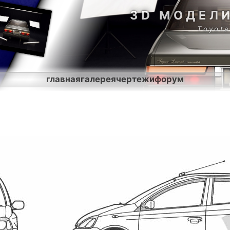
3D МОДЕЛ
Toyota
главная
галерея
чертежи
форум