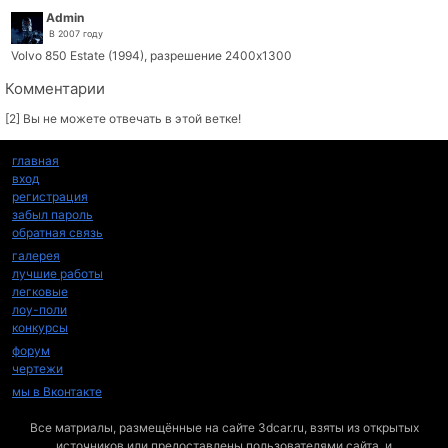
Admin
В 2007 году
Volvo 850 Estate (1994), разрешение 2400x1300
Комментарии
[2] Вы не можете отвечать в этой ветке!
главная
вход
регистрация
забыл пароль
обратная связь
галерея
лучшие работы
легковые
лоу-поли
конкурсы
форум
чертежи
мы в Вконтакте
Все матриалы, размещённые на сайте 3dcar.ru, взяты из открытых
источников или предоставлены пользователями сайта, и