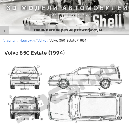
3D МОДЕЛИ АВТОМОБИЛЕЙ
Le Mans 1968 (Fake) © TAURUS_X
главная
галерея
чертежи
форум
⋮
Главная
Чертежи
Volvo
Volvo 850 Estate (1994)
Volvo 850 Estate (1994)