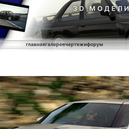
3D МОДЕЛ
главная
галерея
чертежи
форум