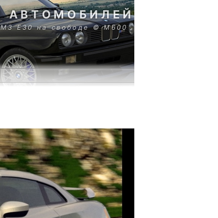
И АВТОМОБИЛЕЙ
М3 Е30 на свободе © M600