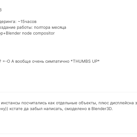
3
еринга: ~15часов
оздание работы: полтора месяца
p+Blender node compositor
о? =-O А вообще очень симпатично *THUMBS UP*
о инстансы посчитались как отдельные объекты, плюс дисплейсна зе
ну)) кстате да забыл написать, смоделено в Blender3D.