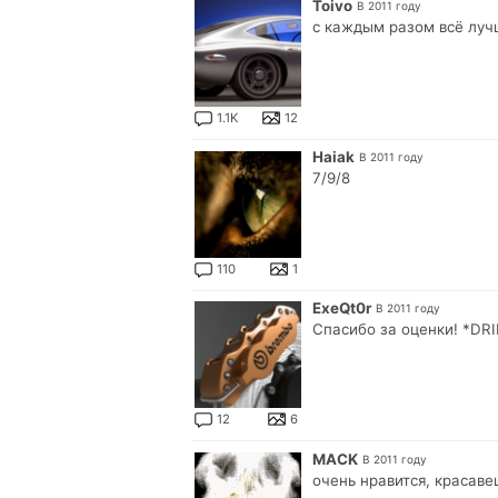
Toivo
В 2011 году
с каждым разом всё луч
1.1K
12
Haiak
В 2011 году
7/9/8
110
1
ExeQt0r
В 2011 году
Спасибо за оценки! *DR
12
6
MACK
В 2011 году
очень нравится, красавец