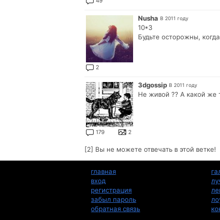
49
Nusha
В 2011 году
10*3
Будьте осторожны, когда
2
3dgossip
В 2011 году
Не живой ?? А какой же 
179
2
[2] Вы не можете отвечать в этой ветке!
главная
га
вход
лу
регистрация
ле
забыл пароль
ло
обратная связь
ко