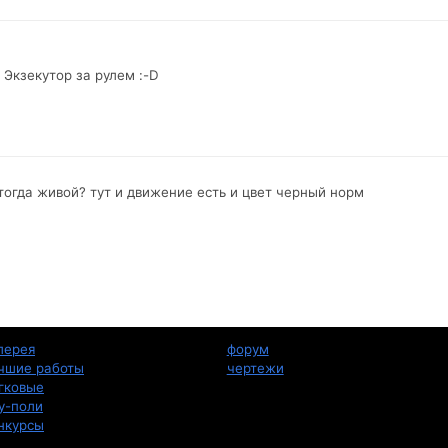
 Экзекутор за рулем :-D
тогда живой? тут и движение есть и цвет черный норм
лерея
форум
чшие работы
чертежи
гковые
у-поли
нкурсы