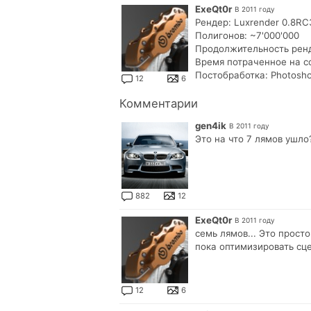
ExeQt0r
В 2011 году
Рендер: Luxrender 0.8RC
Полигонов: ~7'000'000
Продолжительность ренд
Время потраченное на с
Постобработка: Photosho
12
6
Комментарии
gen4ik
В 2011 году
Это на что 7 лямов ушл
882
12
ExeQt0r
В 2011 году
семь лямов... Это прост
пока оптимизировать сце
12
6