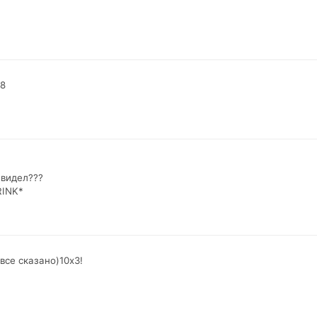
 8
 видел???
RINK*
все сказано)10х3!