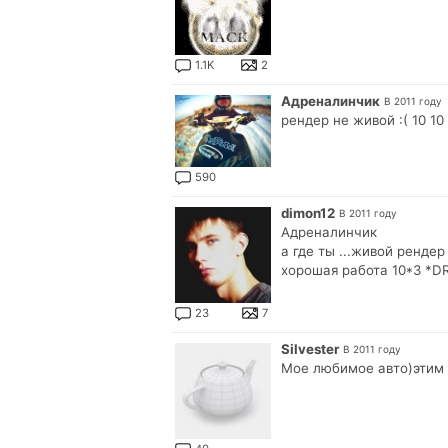
1.1K
2
Адреналинчик
В 2011 году
рендер не живой :( 10 10
590
dimon12
В 2011 году
Адреналинчик
а где ты ...живой рендер
хорошая работа 10*3 *D
23
7
Silvester
В 2011 году
Мое любимое авто)этим 