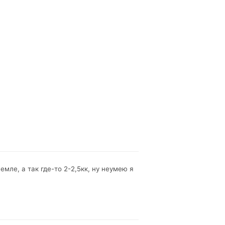
мле, а так где-то 2-2,5кк, ну неумею я