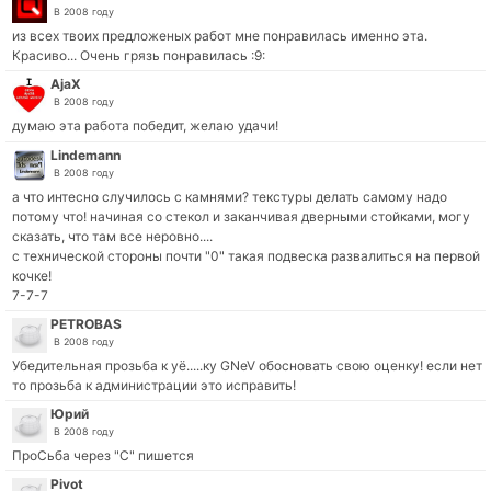
В 2008 году
из всех твоих предложеных работ мне понравилась именно эта.
Красиво... Очень грязь понравилась :9:
AjaX
В 2008 году
думаю эта работа победит, желаю удачи!
Lindemann
В 2008 году
а что интесно случилось с камнями? текстуры делать самому надо
потому что! начиная со стекол и заканчивая дверными стойками, могу
сказать, что там все неровно....
с технической стороны почти "0" такая подвеска развалиться на первой
кочке!
7-7-7
PETROBAS
В 2008 году
Убедительная прозьба к уё.....ку GNeV обосновать свою оценку! если нет
то прозьба к администрации это исправить!
Юрий
В 2008 году
ПроСьба через "С" пишется
Pivot