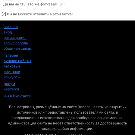
Да вы чё :33: это же фоткааа!!! :31:
[2] Вы не можете отвечать в этой ветке!
главная
вход
регистрация
забыл пароль
обратная связь
галерея
лучшие работы
легковые
лоу-поли
конкурсы
форум
чертежи
мы в Вконтакте
Все матриалы, размещённые на сайте 3dcar.ru, взяты из открытых
источников или предоставлены пользователями сайта, и
предназначены исключительно для свободного ознакомления.
Администрация сайта не несёт ответственность за достоверность
содержащейся информации.