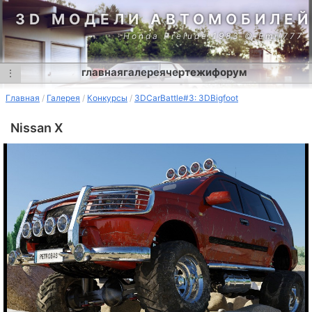
3D МОДЕЛИ АВТОМОБИЛЕЙ
Honda Prelude 1983 © Emil777
главная
галерея
чертежи
форум
⋮
Главная
Галерея
Конкурсы
3DCarBattle#3: 3DBigfoot
Nissan X