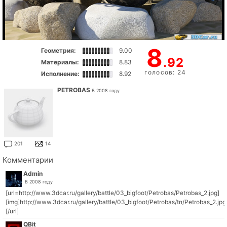
8
Геометрия:
9.00
.92
Материалы:
8.83
голосов: 24
Исполнение:
8.92
PETROBAS
В 2008 году
201
14
Комментарии
Admin
В 2008 году
[url=http://www.3dcar.ru/gallery/battle/03_bigfoot/Petrobas/Petrobas_2.jpg]
[img]http://www.3dcar.ru/gallery/battle/03_bigfoot/Petrobas/tn/Petrobas_2.jpg
[/url]
QBit