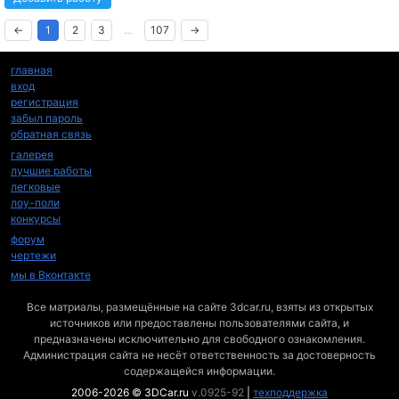
←
1
2
3
…
107
→
главная
вход
регистрация
забыл пароль
обратная связь
галерея
лучшие работы
легковые
лоу-поли
конкурсы
форум
чертежи
мы в Вконтакте
Все матриалы, размещённые на сайте 3dcar.ru, взяты из открытых
источников или предоставлены пользователями сайта, и
предназначены исключительно для свободного ознакомления.
Администрация сайта не несёт ответственность за достоверность
содержащейся информации.
2006-2026 © 3DCar.ru
v.0925-92
|
техподдержка