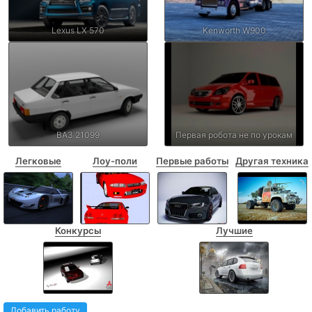
Lexus LX 570
Kenworth W900
ВАЗ 21099
Первая робота не по урокам
Легковые
Лоу-поли
Первые работы
Другая техника
Конкурсы
Лучшие
Добавить работу