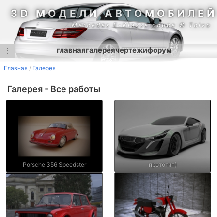
3D МОДЕЛИ АВТОМОБИЛЕЙ
Mercedes E-Klasse coupe © Toivo
главная
галерея
чертежи
форум
⋮
Главная
Галерея
Галерея - Все работы
Porsche 356 Speedster
прототип)