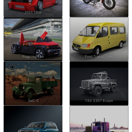
2101 TDG
Jawa California
Родстер Fox
Ford Transit 1996
ЗиС-5
ГАЗ 3307 Есаул