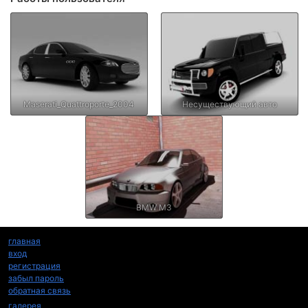
Maserati_Quattroporte_2004
Несуществующий авто
BMW M3
главная
вход
регистрация
забыл пароль
обратная связь
галерея