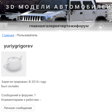
3D МОДЕЛИ АВТОМОБИЛЕЙ
HUMMER H2 SUT © M600
главная
галерея
чертежи
форум
⋮
Главная
Пользователь
yuriygrigorev
Зарегистрирован: В 2014 году
Был онлайн:
Сообщений в форуме: 1
Комментариев к работам: -
Личное сообщение