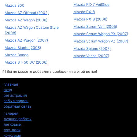
Mazda RX-7 VeilSide
Mazda 800
Mazda RX-8
Mazda AZ Offroad (2002)
Mazda RX-8 (2008)
Mazda AZ Wagon (2008)
Mazda Scrum Van (2005)
Mazda AZ Wagon Custom Style
(2008)
Mazda Scrum Wagon PX (2007)
Mazda AZ-Wagon (2007)
Mazda Scrum Wagon PZ (2007)
Mazda Biante (2008)
Mazda Spiano (2007)
Mazda Bongo
Mazda Verisa (2007)
Mazda BT-50 DC (2006)
[1] Вы не можете добавлять сообщения в этой ветке!
главная
вход
регистрация
забыл пароль
обратная связь
галерея
лучшие работы
легковые
лоу-поли
конкурсы