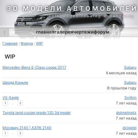
3D МОДЕЛИ АВТОМОБИЛЕЙ
Volkswagen Touareg © Bahdaceg
главная
галерея
чертежи
форум
⋮
Главная
Форум
WIP
WIP
Mercedes-Benz E-Class coupe 2017
Subaru
6 месяцев назад
Шкода Коньяк
Subaru
В прошлом году
VS-Eagle
Svitkin
7 лет назад
1
…
2
Toyota land cruiser prado 120 3d model
dolmatinetz
7 лет назад
Москвич 2140 | АЗЛК 2140
dvigatel
7 лет назад
1
…
2