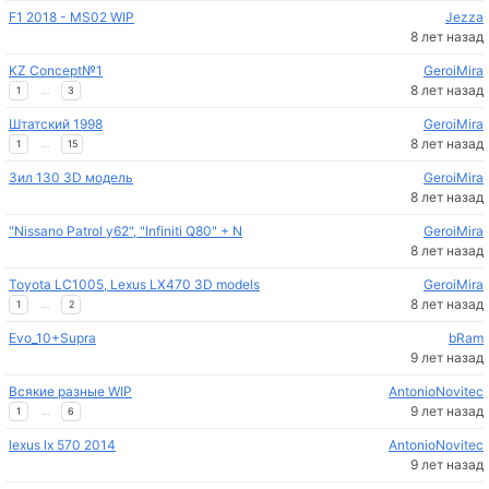
F1 2018 - MS02 WIP
Jezza
8 лет назад
KZ Concept№1
GeroiMira
8 лет назад
1
…
3
Штатский 1998
GeroiMira
8 лет назад
1
…
15
Зил 130 3D модель
GeroiMira
8 лет назад
"Nissano Patrol y62", "Infiniti Q80" + N
GeroiMira
8 лет назад
Toyota LC1005, Lexus LX470 3D models
GeroiMira
8 лет назад
1
…
2
Evo_10+Supra
bRam
9 лет назад
Всякие разные WIP
AntonioNovitec
9 лет назад
1
…
6
lexus lx 570 2014
AntonioNovitec
9 лет назад