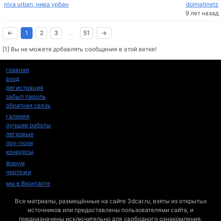
niva urban, нива урбан
dolmatinetz
9 лет назад
←
1
2
3
…
51
→
[1] Вы не можете добавлять сообщения в этой ветке!
главная
вход
регистрация
забыл пароль
обратная связь
галерея
лучшие работы
легковые
лоу-поли
конкурсы
форум
чертежи
мы в Вконтакте
Все матриалы, размещённые на сайте 3dcar.ru, взяты из открытых
источников или предоставлены пользователями сайта, и
предназначены исключительно для свободного ознакомления.